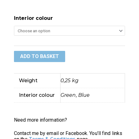
Interior colour
Mono
MIOLO
Natural
ADD TO BASKET
Wool
Glasses
Weight
0,25 kg
Case
Interior colour
Green, Blue
quantity
Need more information?
Contact me by email or Facebook. You’ll find links
Terms & Conditions